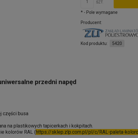
SZT.
*
- Pole wymagane
Producent:
Kod produktu:
5420
uniwersalne przedni napęd
j części busa
a na plastikowych tapicerkach i kokpitach.
cie kolorów RAL (
https://sklep.zlp.com.pl/pl/c/RAL-paleta-kolo