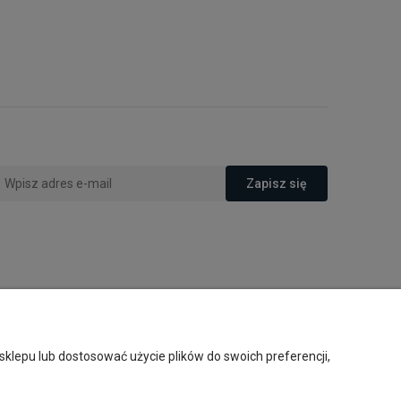
Zapisz się
O nas
klepu lub dostosować użycie plików do swoich preferencji,
Kontakt i dane firmy