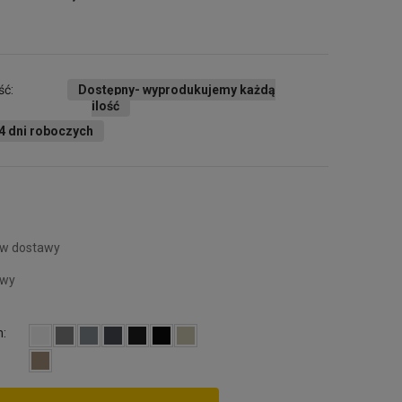
ść:
Dostępny- wyprodukujemy każdą
ilość
4 dni roboczych
ów dostawy
awy
: