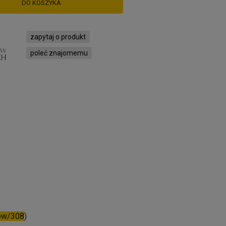
DO KOSZYKA
zapytaj o produkt
poleć znajomemu
row/308
)