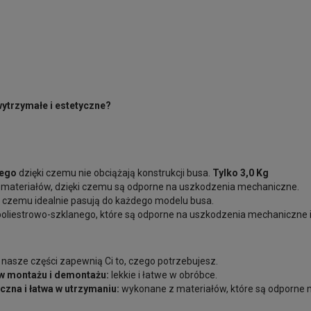
wytrz
ymałe i estetyczne?
nego
dzięki czemu nie obciążają konstrukcji busa.
Tylko 3,0 Kg
materiałów, dzięki czemu są odporne na uszkodzenia mechaniczne.
 czemu idealnie pasują do każdego modelu busa.
oliestrowo-szklanego, które są odporne na uszkodzenia mechaniczne i
nasze części zapewnią Ci to, czego potrzebujesz.
 w montażu i demontażu:
lekkie i łatwe w obróbce.
zna i łatwa w utrzymaniu:
wykonane z materiałów, które są odporne n