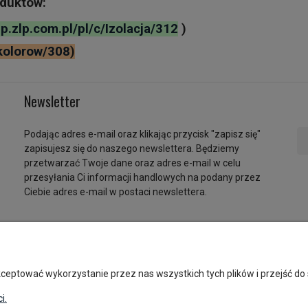
duktów:
ep.zlp.com.pl/pl/c/Izolacja/312
)
-kolorow/308
)
Newsletter
Podając adres e-mail oraz klikając przycisk "zapisz się"
zapisujesz się do naszego newslettera. Będziemy
przetwarzać Twoje dane oraz adres e-mail w celu
przesyłania Ci informacji handlowych na podany przez
Ciebie adres e-mail w postaci newslettera.
onto
Płatności i dostawa
eptować wykorzystanie przez nas wszystkich tych plików i przejść do s
ówienia
Formy płatności
i.