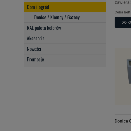
zawiera
Dom i ogród
Cena nett
Donice / Klomby / Gazony
DO K
RAL paleta kolorów
Akcesoria
Nowości
Promocje
Donica Q