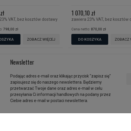
zł
1 070,10 zł
 23% VAT, bez kosztów dostawy
zawiera 23% VAT, bez kosztów 
o:
798,00 zł
Cena netto:
870,00 zł
OSZYKA
ZOBACZ WIĘCEJ
DO KOSZYKA
ZOBACZ 
Newsletter
Podając adres e-mail oraz klikając przycisk "zapisz się"
zapisujesz się do naszego newslettera. Będziemy
przetwarzać Twoje dane oraz adres e-mail w celu
przesyłania Ci informacji handlowych na podany przez
Ciebie adres e-mail w postaci newslettera.
onto
Płatności i dostawa