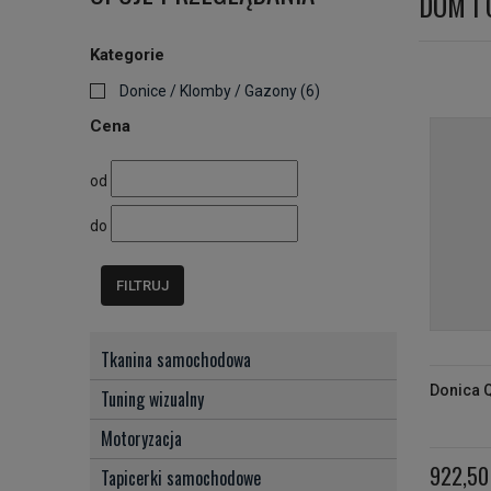
DOM I
Kategorie
Donice / Klomby / Gazony
(6)
Cena
od
do
FILTRUJ
Tkanina samochodowa
Donica Q
Tuning wizualny
Motoryzacja
922,50 
Tapicerki samochodowe