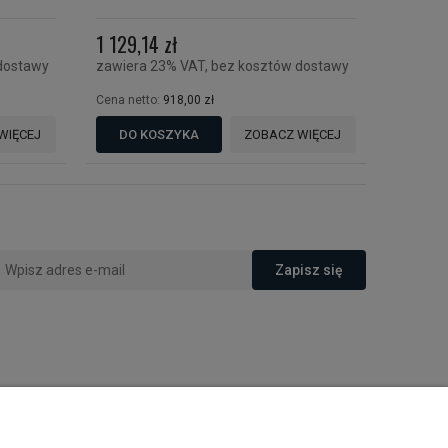
1 129,14 zł
dostawy
zawiera 23% VAT, bez kosztów dostawy
Cena netto:
918,00 zł
WIĘCEJ
DO KOSZYKA
ZOBACZ WIĘCEJ
Zapisz się
O nas