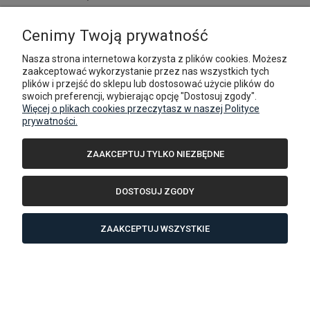
DO KOSZYKA
Cenimy Twoją prywatność
Nasza strona internetowa korzysta z plików cookies. Możesz
zaakceptować wykorzystanie przez nas wszystkich tych
plików i przejść do sklepu lub dostosować użycie plików do
swoich preferencji, wybierając opcję "Dostosuj zgody".
Więcej o plikach cookies przeczytasz w naszej Polityce
prywatności.
ZAAKCEPTUJ TYLKO NIEZBĘDNE
DOSTOSUJ ZGODY
ZAAKCEPTUJ WSZYSTKIE
Crafter/TGE Standard/Długi/Bardzo długi. Dach wysoki.