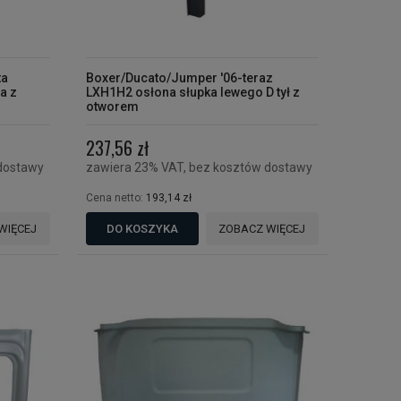
ta
Boxer/Ducato/Jumper '06-teraz
a z
LXH1H2 osłona słupka lewego D tył z
otworem
237,56 zł
dostawy
zawiera 23% VAT, bez kosztów dostawy
Cena netto:
193,14 zł
WIĘCEJ
DO KOSZYKA
ZOBACZ WIĘCEJ