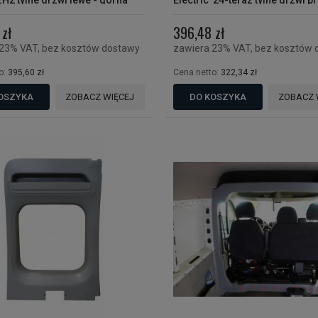
zH2 tylne drzwi lewe - górna
Electric '24-teraz tylne drzwi p
pełna
dolna osłona
zł
396,48 zł
 23% VAT, bez kosztów dostawy
zawiera 23% VAT, bez kosztów 
o:
395,60 zł
Cena netto:
322,34 zł
OSZYKA
ZOBACZ WIĘCEJ
DO KOSZYKA
ZOBACZ 