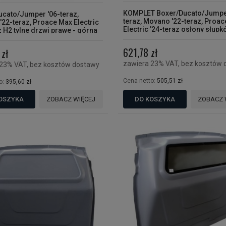
KOMPLET Boxer/Ducato/Jumper
ucato/Jumper '06-teraz,
teraz, Movano '22-teraz, Proa
22-teraz, Proace Max Electric
Electric '24-teraz osłony słupk
z H2 tylne drzwi prawe - górna
prawa/ lewa/ górna
na szybę
621,78 zł
zł
zawiera 23% VAT, bez kosztów 
 23% VAT, bez kosztów dostawy
Cena netto:
505,51 zł
o:
395,60 zł
OSZYKA
ZOBACZ WIĘCEJ
DO KOSZYKA
ZOBACZ 