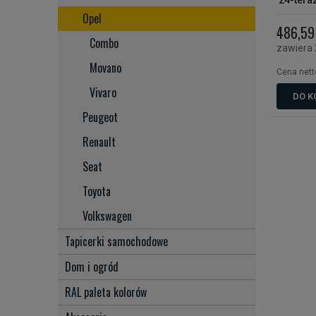
'24-tera
osłona 
Opel
486,59 
Combo
zawiera
Movano
Cena nett
Vivaro
DO K
Peugeot
Renault
Seat
Toyota
Volkswagen
Tapicerki samochodowe
Dom i ogród
RAL paleta kolorów