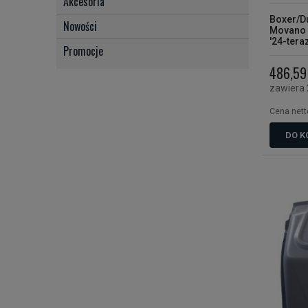
Akcesoria
Boxer/D
Nowości
Movano '
'24-tera
Promocje
osłona 
486,59 
zawiera
Cena nett
DO K