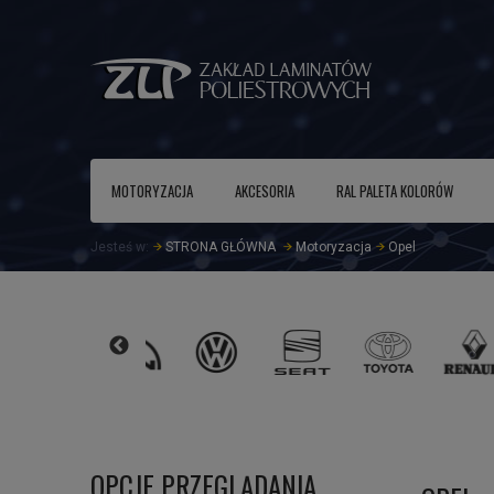
MOTORYZACJA
AKCESORIA
RAL PALETA KOLORÓW
Jesteś w:
STRONA GŁÓWNA
Motoryzacja
Opel
OPCJE PRZEGLĄDANIA