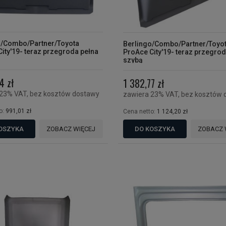
o/Combo/Partner/Toyota
Berlingo/Combo/Partner/Toyo
ity'19- teraz przegroda pełna
ProAce City'19- teraz przegrod
szybą
4 zł
1 382,77 zł
 23% VAT, bez kosztów dostawy
zawiera 23% VAT, bez kosztów 
o:
991,01 zł
Cena netto:
1 124,20 zł
OSZYKA
ZOBACZ WIĘCEJ
DO KOSZYKA
ZOBACZ 