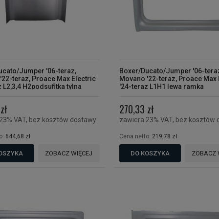
ucato/Jumper '06-teraz,
Boxer/Ducato/Jumper '06-tera
22-teraz, Proace Max Electric
Movano '22-teraz, Proace Max 
z L2,3,4 H2podsufitka tylna
'24-teraz L1H1 lewa ramka
O WERSJI Z DWOMA DRZWIAMI
WNYMI
zł
270,33 zł
 23% VAT, bez kosztów dostawy
zawiera 23% VAT, bez kosztów 
o:
644,68 zł
Cena netto:
219,78 zł
OSZYKA
ZOBACZ WIĘCEJ
DO KOSZYKA
ZOBACZ 