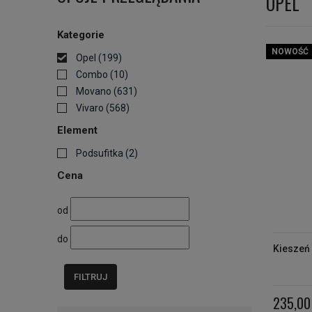
OPEL
Kategorie
NOWOŚĆ
Opel
(199)
Combo
(10)
Movano
(631)
Vivaro
(568)
Element
Podsufitka
(2)
Cena
od
do
Kieszeń
FILTRUJ
235,00 