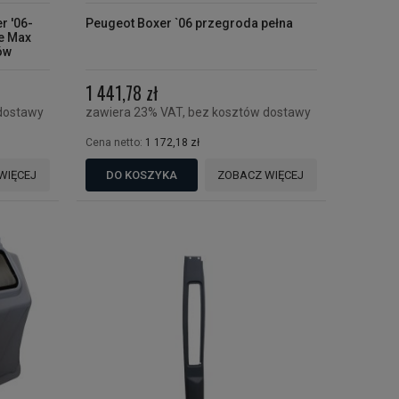
 '06-
Peugeot Boxer `06 przegroda pełna
ce Max
ów
1 441,78 zł
dostawy
zawiera 23% VAT, bez kosztów dostawy
Cena netto:
1 172,18 zł
WIĘCEJ
DO KOSZYKA
ZOBACZ WIĘCEJ