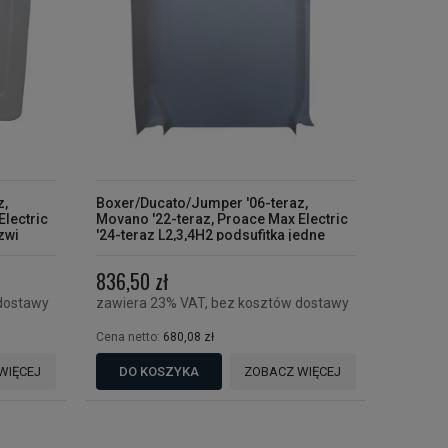
z,
Boxer/Ducato/Jumper '06-teraz,
Electric
Movano '22-teraz, Proace Max Electric
zwi
'24-teraz L2,3,4H2 podsufitka jedne
drzwi przesuwne BC II
836,50 zł
dostawy
zawiera 23% VAT, bez kosztów dostawy
Cena netto:
680,08 zł
WIĘCEJ
DO KOSZYKA
ZOBACZ WIĘCEJ