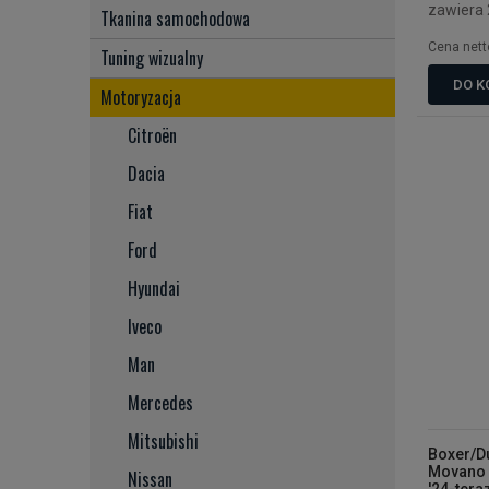
zawiera
Tkanina samochodowa
Cena nett
Tuning wizualny
DO K
Motoryzacja
Citroën
Dacia
Fiat
Ford
Hyundai
Iveco
Man
Mercedes
Mitsubishi
Boxer/D
Movano '
Nissan