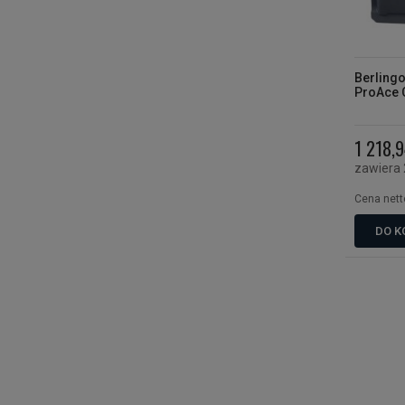
Berling
ProAce C
1 218,9
zawiera
Cena nett
DO K