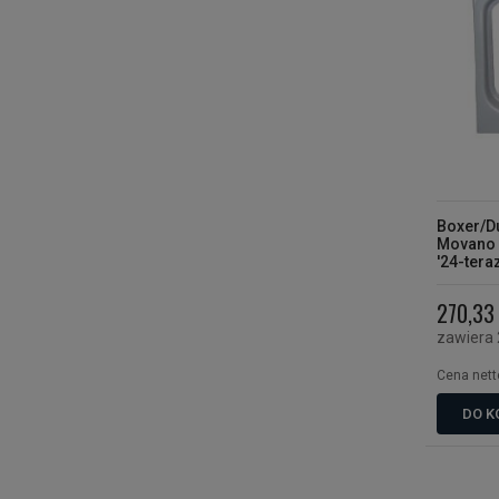
Boxer/D
Movano '
'24-tera
270,33 
zawiera
Cena nett
DO K