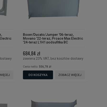
z,
Boxer/Ducato/Jumper '06-teraz,
Electric
Movano '22-teraz, Proace Max Electric
'24-teraz L1H1 podsufitka BC
684,84 zł
dostawy
zawiera 23% VAT, bez kosztów dostawy
Cena netto:
556,78 zł
WIĘCEJ
DO KOSZYKA
ZOBACZ WIĘCEJ