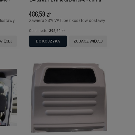
rawe -
'24-teraz H2 tylne drzwi lewe - górna
osłona na szybę
486,59 zł
dostawy
zawiera 23% VAT, bez kosztów dostawy
Cena netto:
395,60 zł
WIĘCEJ
DO KOSZYKA
ZOBACZ WIĘCEJ