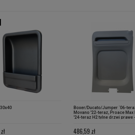
 30x40
Boxer/Ducato/Jumper `06-tera
Movano '22-teraz, Proace Max 
'24-teraz H2 tylne drzwi prawe 
osłona pełna
zł
486,59 zł