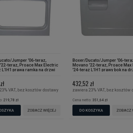
ucato/Jumper '06-teraz,
Boxer/Ducato/Jumper '06-tera
22-teraz, Proace Max Electric
Movano '22-teraz, Proace Max 
z L1H1 prawa ramka na drzwi
'24-teraz L1H1 prawy bok na dr
zł
432,52 zł
 23% VAT, bez kosztów dostawy
zawiera 23% VAT, bez kosztów 
o:
219,78 zł
Cena netto:
351,64 zł
OSZYKA
ZOBACZ WIĘCEJ
DO KOSZYKA
ZOBACZ 