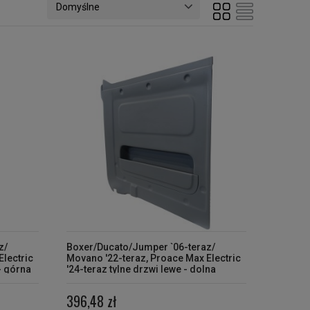
z/
Boxer/Ducato/Jumper `06-teraz/
Electric
Movano '22-teraz, Proace Max Electric
- górna
'24-teraz tylne drzwi lewe - dolna
osłona
396,48 zł