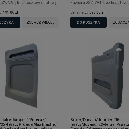
 23% VAT, bez kosztów dostawy
zawiera 23% VAT, bez kosztów 
o:
191,06 zł
Cena netto:
395,60 zł
OSZYKA
ZOBACZ WIĘCEJ
DO KOSZYKA
ZOBACZ 
ucato/Jumper `06-teraz/
Boxer/Ducato/Jumper `06-
22-teraz, Proace Max Electric
teraz/Movano '22-teraz, Proac