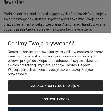
Newsletter
Podając adres e-mail oraz klikając przycisk "zapisz się" zapisujesz
się do naszego newslettera. Będziemy przetwarzać Twoje dane
oraz adres e-mail w celu przesyłania Ci informacji handlowych na
podany przez Ciebie adres e-mail w postaci newslettera.
Zapisz się
Cenimy Twoją prywatność
Nasza strona internetowa korzysta z plików cookies. Możesz
zaakceptować wykorzystanie przez nas wszystkich tych
plików i przejść do sklepu lub dostosować użycie plików do
Pomoc
swoich preferencji, wybierając opcję "Dostosuj zgody".
Więcej o plikach cookies przeczytasz w naszej Polityce
prywatności.
Moje konto
ZAAKCEPTUJ TYLKO NIEZBĘDNE
Płatności i dostawa
DOSTOSUJ ZGODY