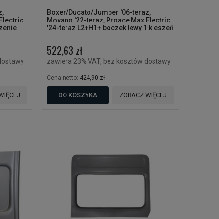
z,
Boxer/Ducato/Jumper '06-teraz,
Electric
Movano '22-teraz, Proace Max Electric
zenie
'24-teraz L2+H1+ boczek lewy 1 kieszeń
enia
522,63 zł
dostawy
zawiera 23% VAT, bez kosztów dostawy
Cena netto:
424,90 zł
WIĘCEJ
DO KOSZYKA
ZOBACZ WIĘCEJ