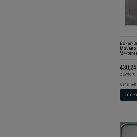
Boxer/D
Movano '
'24-tera
Camper
430,24 
zawiera
Cena nett
DO K