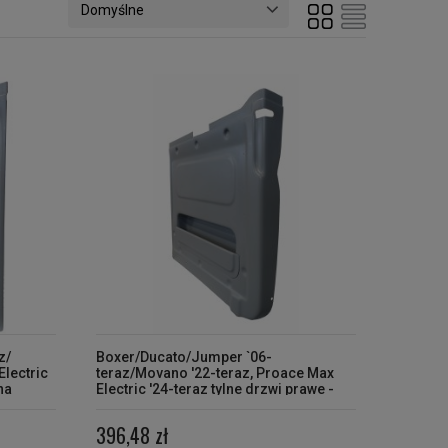
z/
Boxer/Ducato/Jumper `06-
Electric
teraz/Movano '22-teraz, Proace Max
na
Electric '24-teraz tylne drzwi prawe -
dolna osłona
396,48 zł