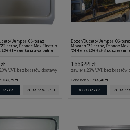
ucato/Jumper '06-teraz,
Boxer/Ducato/Jumper '06-tera
22-teraz, Proace Max Electric
Movano '22-teraz, Proace Max 
z L2+H1+ ramka prawa pełna
'24-teraz L2+H2H3 poszerzeni
camper
zł
1 556,44 zł
 23% VAT, bez kosztów dostawy
zawiera 23% VAT, bez kosztów 
o:
349,79 zł
Cena netto:
1 265,40 zł
OSZYKA
ZOBACZ WIĘCEJ
DO KOSZYKA
ZOBACZ 