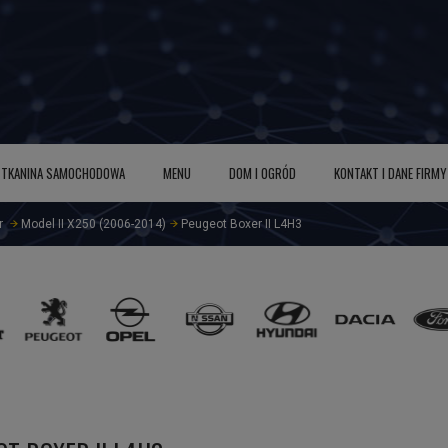
TKANINA SAMOCHODOWA
MENU
DOM I OGRÓD
KONTAKT I DANE FIRMY
r
Model II X250 (2006-2014)
Peugeot Boxer II L4H3