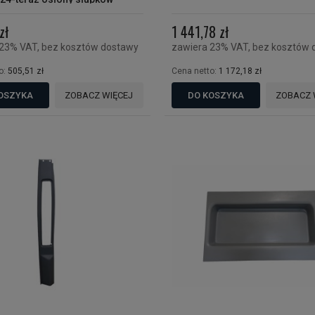
ewa/ górna
zł
1 441,78 zł
 23% VAT, bez kosztów dostawy
zawiera 23% VAT, bez kosztów 
o:
505,51 zł
Cena netto:
1 172,18 zł
OSZYKA
ZOBACZ WIĘCEJ
DO KOSZYKA
ZOBACZ 