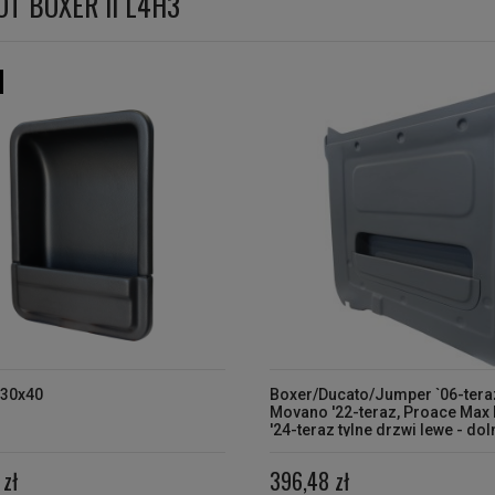
T BOXER II L4H3
 30x40
Boxer/Ducato/Jumper `06-tera
Movano '22-teraz, Proace Max 
'24-teraz tylne drzwi lewe - dol
osłona
zł
396,48 zł