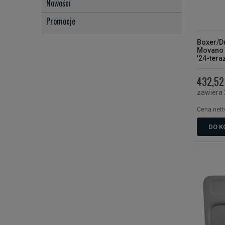
Nowości
Promocje
Boxer/D
Movano '
'24-tera
drzwi
432,52 
zawiera
Cena nett
DO K