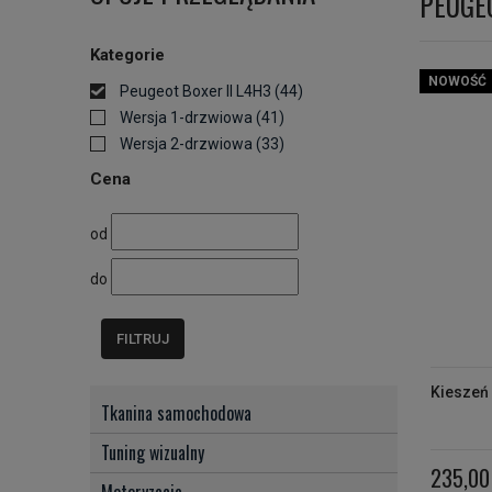
PEUGEO
Kategorie
NOWOŚĆ
Peugeot Boxer II L4H3
(44)
Wersja 1-drzwiowa
(41)
Wersja 2-drzwiowa
(33)
Cena
od
do
FILTRUJ
Kieszeń
Tkanina samochodowa
Tuning wizualny
235,00 
Motoryzacja