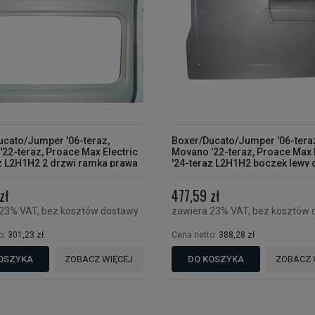
ucato/Jumper '06-teraz,
Boxer/Ducato/Jumper '06-tera
22-teraz, Proace Max Electric
Movano '22-teraz, Proace Max 
z L2H1H2 2 drzwi ramka prawa
'24-teraz L2H1H2 boczek lewy 
 TYLKO DO WERSJI Z DWOMA
przesuwne 2 drzwi
MI PRZESUWNYMI"
zł
477,59 zł
 23% VAT, bez kosztów dostawy
zawiera 23% VAT, bez kosztów 
o:
301,23 zł
Cena netto:
388,28 zł
OSZYKA
ZOBACZ WIĘCEJ
DO KOSZYKA
ZOBACZ 