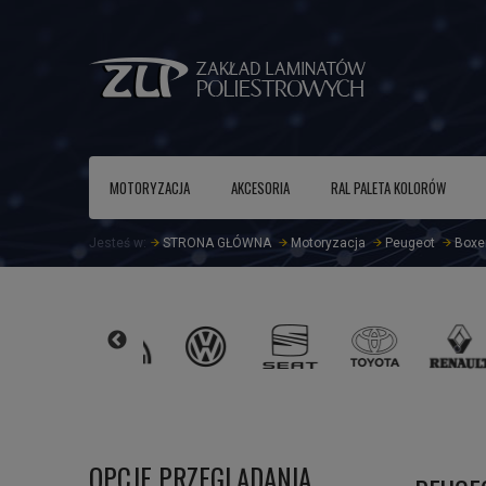
MOTORYZACJA
AKCESORIA
RAL PALETA KOLORÓW
Jesteś w:
STRONA GŁÓWNA
Motoryzacja
Peugeot
Boxe
OPCJE PRZEGLĄDANIA