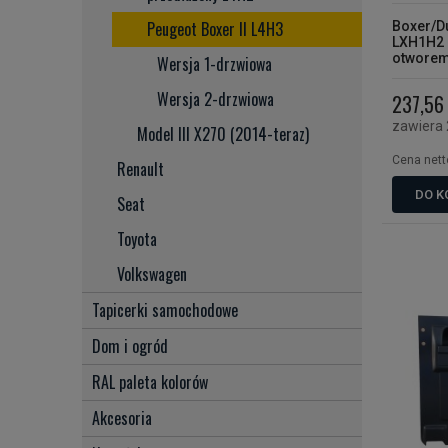
Peugeot Boxer II L4H3
Boxer/D
LXH1H2 o
otwore
Wersja 1-drzwiowa
Wersja 2-drzwiowa
237,56 
zawiera
Model III X270 (2014-teraz)
Cena nett
Renault
DO K
Seat
Toyota
Volkswagen
Tapicerki samochodowe
Dom i ogród
RAL paleta kolorów
Akcesoria