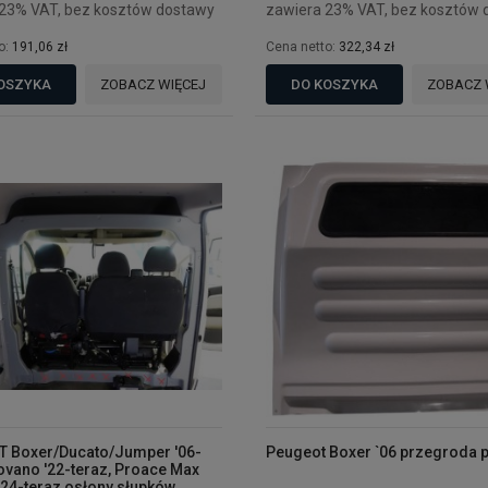
 23% VAT, bez kosztów dostawy
zawiera 23% VAT, bez kosztów 
o:
191,06 zł
Cena netto:
322,34 zł
OSZYKA
ZOBACZ WIĘCEJ
DO KOSZYKA
ZOBACZ 
 Boxer/Ducato/Jumper '06-
Peugeot Boxer `06 przegroda 
ovano '22-teraz, Proace Max
 '24-teraz osłony słupków