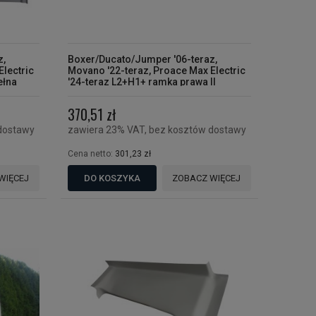
z,
Boxer/Ducato/Jumper '06-teraz,
Electric
Movano '22-teraz, Proace Max Electric
ełna
'24-teraz L2+H1+ ramka prawa II
370,51 zł
dostawy
zawiera 23% VAT, bez kosztów dostawy
Cena netto:
301,23 zł
WIĘCEJ
DO KOSZYKA
ZOBACZ WIĘCEJ