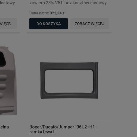
dostawy
zawiera 23% VAT, bez kosztów dostawy
Cena netto:
322,34 zł
WIĘCEJ
DO KOSZYKA
ZOBACZ WIĘCEJ
pełna
Boxer/Ducato/Jumper `06 L2+H1+
ramka lewa II