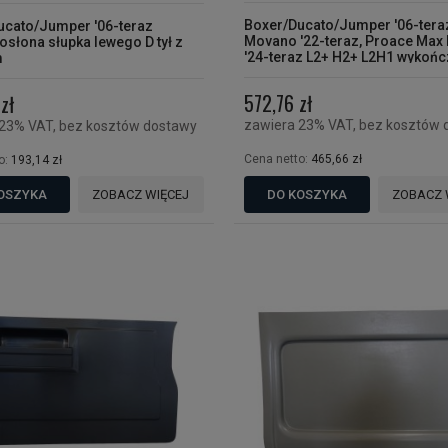
Boxer/Ducato/Jumper '06-tera
ucato/Jumper '06-teraz
Movano '22-teraz, Proace Max 
słona słupka lewego D tył z
'24-teraz L2+ H2+ L2H1 wykońc
m
wewnętrzne lewe do poszezrz
572,76 zł
zł
zawiera 23% VAT, bez kosztów 
 23% VAT, bez kosztów dostawy
Cena netto:
465,66 zł
o:
193,14 zł
OSZYKA
ZOBACZ WIĘCEJ
DO KOSZYKA
ZOBACZ 