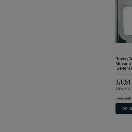
Boxer/D
Movano '
'24-tera
"RAMKA
DRZWIA
370,51 
zawiera
Cena nett
DO K