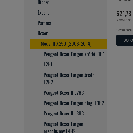
Bipper
prawa/ l
Expert
621,78 
zawiera
Partner
Cena nett
Boxer
DO K
Model II X250 (2006-2014)
Peugeot Boxer Furgon krótki L1H1
L2H1
Peugeot Boxer Furgon średni
L2H2
Peugeot Boxer II L2H3
Peugeot Boxer Furgon długi L3H2
Peugeot Boxer II L3H3
Peugeot Boxer Furgon
przedłużony L4H2