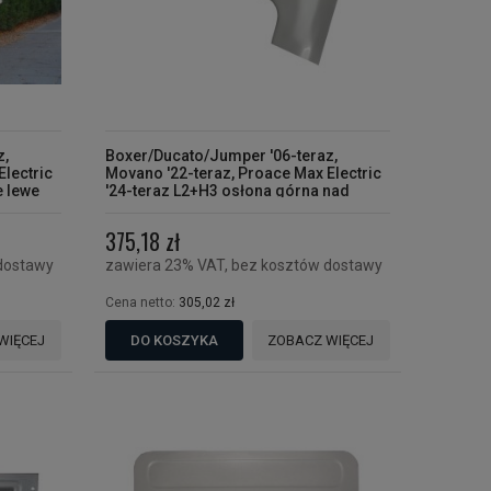
z,
Boxer/Ducato/Jumper '06-teraz,
Electric
Movano '22-teraz, Proace Max Electric
e lewe
'24-teraz L2+H3 osłona górna nad
drzwiami przesuwnymi a podsufitką
375,18 zł
dostawy
zawiera 23% VAT, bez kosztów dostawy
Cena netto:
305,02 zł
WIĘCEJ
DO KOSZYKA
ZOBACZ WIĘCEJ