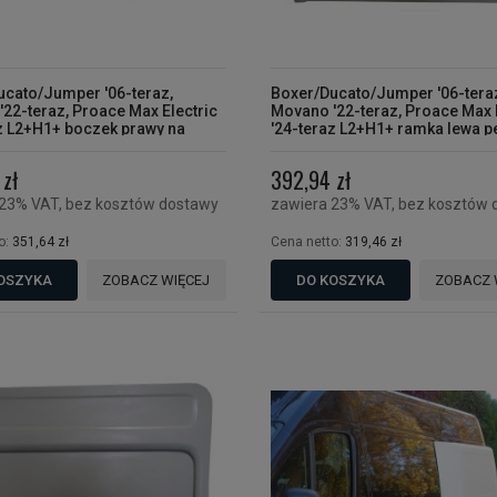
ucato/Jumper '06-teraz,
Boxer/Ducato/Jumper '06-tera
22-teraz, Proace Max Electric
Movano '22-teraz, Proace Max 
z L2+H1+ boczek prawy na
'24-teraz L2+H1+ ramka lewa p
Camper
zł
392,94 zł
 23% VAT, bez kosztów dostawy
zawiera 23% VAT, bez kosztów 
o:
351,64 zł
Cena netto:
319,46 zł
OSZYKA
ZOBACZ WIĘCEJ
DO KOSZYKA
ZOBACZ 