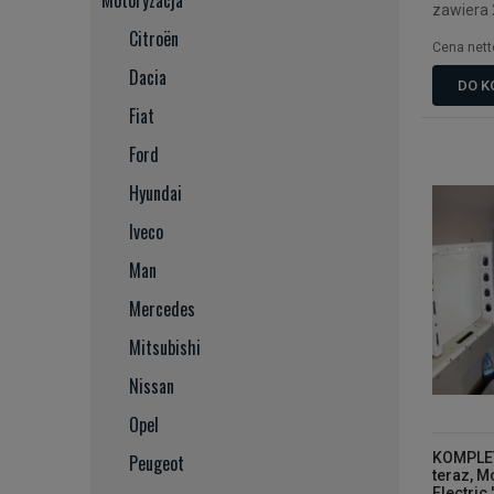
zawiera
Citroën
Cena nett
Dacia
DO K
Fiat
Ford
Hyundai
Iveco
Man
Mercedes
Mitsubishi
Nissan
Opel
KOMPLET
Peugeot
teraz, M
Electric