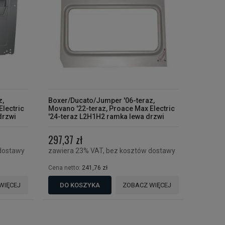
z,
Boxer/Ducato/Jumper '06-teraz,
Electric
Movano '22-teraz, Proace Max Electric
drzwi
'24-teraz L2H1H2 ramka lewa drzwi
przesuwne 2 drzwi
297,37 zł
dostawy
zawiera 23% VAT, bez kosztów dostawy
Cena netto:
241,76 zł
WIĘCEJ
DO KOSZYKA
ZOBACZ WIĘCEJ