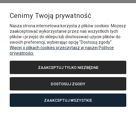
DO KOSZYKA
Cenimy Twoją prywatność
Nasza strona internetowa korzysta z plików cookies. Możesz
zaakceptować wykorzystanie przez nas wszystkich tych
plików i przejść do sklepu lub dostosować użycie plików do
swoich preferencji, wybierając opcję "Dostosuj zgody".
Więcej o plikach cookies przeczytasz w naszej Polityce
prywatności.
ZAAKCEPTUJ TYLKO NIEZBĘDNE
DOSTOSUJ ZGODY
ZAAKCEPTUJ WSZYSTKIE
Boxer/Ducato/Jumper '06-teraz, Movano '22-teraz,