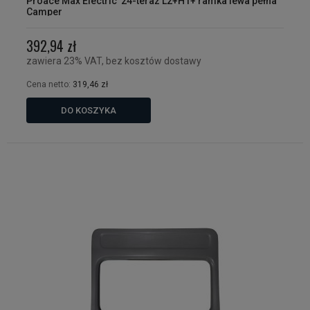
Proace Max Electric '24-teraz L2+H1+ ramka lewa pełna
Camper
392,94 zł
zawiera 23% VAT, bez kosztów dostawy
Cena netto:
319,46 zł
DO KOSZYKA