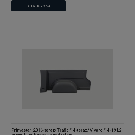
DO KOSZYKA
Primastar '2016-teraz/ Trafic '14-teraz/ Vivaro '14-19 L2
prawy tylny boczek z nadkolem