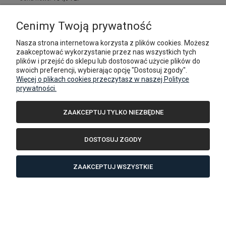
DO KOSZYKA
Cenimy Twoją prywatność
Nasza strona internetowa korzysta z plików cookies. Możesz
zaakceptować wykorzystanie przez nas wszystkich tych
plików i przejść do sklepu lub dostosować użycie plików do
swoich preferencji, wybierając opcję "Dostosuj zgody".
Więcej o plikach cookies przeczytasz w naszej Polityce
prywatności.
ZAAKCEPTUJ TYLKO NIEZBĘDNE
DOSTOSUJ ZGODY
ZAAKCEPTUJ WSZYSTKIE
Primastar/Trafic '01-teraz/ Vivaro '01-19 nadkole prawe