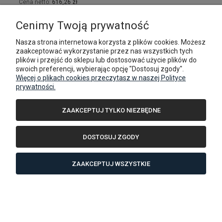
Cena netto:
616,26 zł
DO KOSZYKA
Cenimy Twoją prywatność
Nasza strona internetowa korzysta z plików cookies. Możesz
zaakceptować wykorzystanie przez nas wszystkich tych
plików i przejść do sklepu lub dostosować użycie plików do
swoich preferencji, wybierając opcję "Dostosuj zgody".
Więcej o plikach cookies przeczytasz w naszej Polityce
prywatności.
ZAAKCEPTUJ TYLKO NIEZBĘDNE
DOSTOSUJ ZGODY
ZAAKCEPTUJ WSZYSTKIE