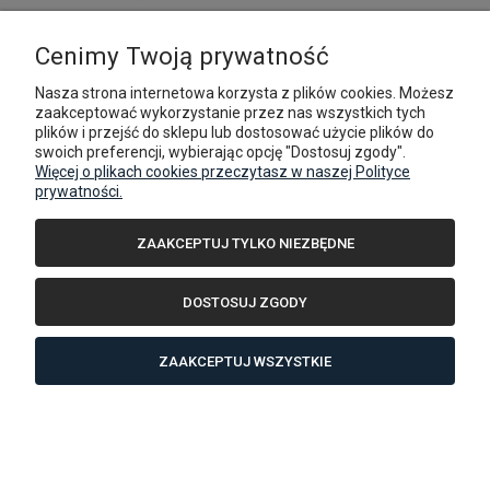
DO KOSZYKA
Cenimy Twoją prywatność
Nasza strona internetowa korzysta z plików cookies. Możesz
zaakceptować wykorzystanie przez nas wszystkich tych
plików i przejść do sklepu lub dostosować użycie plików do
swoich preferencji, wybierając opcję "Dostosuj zgody".
Więcej o plikach cookies przeczytasz w naszej Polityce
prywatności.
ZAAKCEPTUJ TYLKO NIEZBĘDNE
DOSTOSUJ ZGODY
ZAAKCEPTUJ WSZYSTKIE
Crafter/TGE Standard/Długi/ Bardzo długi, Dach