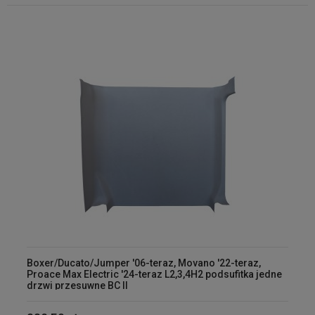
Boxer/Ducato/Jumper '06-teraz, Movano '22-teraz,
Proace Max Electric '24-teraz L2,3,4H2 podsufitka jedne
drzwi przesuwne BC II