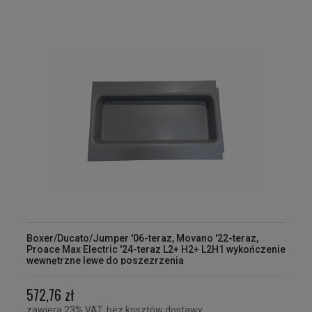
Boxer/Ducato/Jumper '06-teraz, Movano '22-teraz,
Proace Max Electric '24-teraz L2+ H2+ L2H1 wykończenie
wewnętrzne lewe do poszezrzenia
572,76 zł
zawiera 23% VAT, bez kosztów dostawy