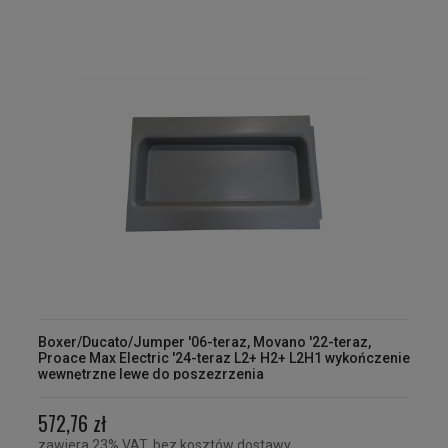
Boxer/Ducato/Jumper '06-teraz, Movano '22-teraz,
Proace Max Electric '24-teraz L2+ H2+ L2H1 wykończenie
wewnętrzne lewe do poszezrzenia
572,76 zł
zawiera 23% VAT, bez kosztów dostawy