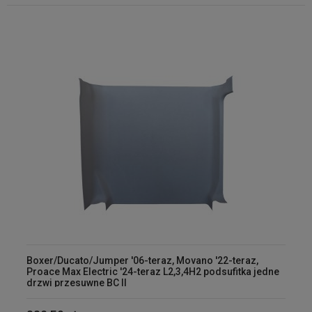
Boxer/Ducato/Jumper '06-teraz, Movano '22-teraz,
Proace Max Electric '24-teraz L2,3,4H2 podsufitka jedne
drzwi przesuwne BC II