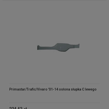
Primastar/Trafic/Vivaro '01-14 osłona słupka C lewego
234,43 zł